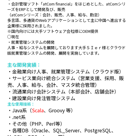
・会計管理ソフト「atCom financial」をはじめとした、atComシリ
ーズをERPとして開発及び、販売
（atComシリーズ：会計、販売、人事、給与、勤怠）
多言語、多通貨のWebアプリケーションとして主に中国へ進出する
企業様に採用されました。
※国内向けには大手ソフトウェア会社様にOEM提供
○現在
・就業管理システムの開発
人事・給与システムを展開しております大手ＳＩｅｒ様とクラウド
版就業管理システムの開発、展開を実施しています。
主な開発実績：
・金融業向け人事、就業管理システム（クラウド版）
・サービス業向け統合システム（営業支援、採用、販
売、人事、給与、会計、マスタ統合管理）
・流通業向け会計システム（本部会計、店舗会計）
・建設業向け発注管理システム
主な使用技術：
・Java系（
Scala
、Groovy 等）
・.net系
・その他（PHP、Perl等）
・各種DB（Oracle、SQL_Server、PostgreSQL、