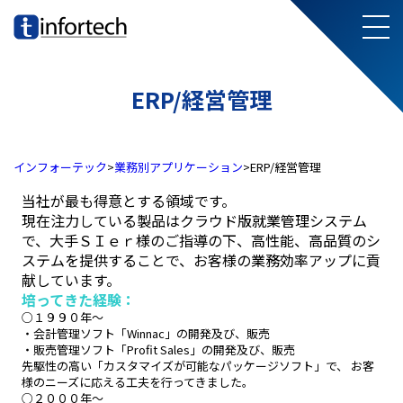
メ
infortech
ERP/経営管理
インフォーテック
>
業務別アプリケーション
>
ERP/経営管理
当社が最も得意とする領域です。
現在注力している製品はクラウド版就業管理システム
で、大手ＳＩｅｒ様のご指導の下、高性能、高品質のシ
ステムを提供することで、お客様の業務効率アップに貢
献しています。
培ってきた経験：
○１９９０年～
・会計管理ソフト「Winnac」の開発及び、販売
・販売管理ソフト「Profit Sales」の開発及び、販売
先駆性の高い「カスタマイズが可能なパッケージソフト」で、 お客
様のニーズに応える工夫を行ってきました。
○２０００年～